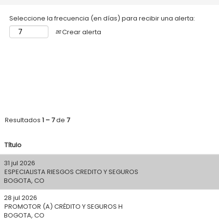
Seleccione la frecuencia (en días) para recibir una alerta:
Crear alerta
Resultados
1 – 7
de
7
Título
31 jul 2026
ESPECIALISTA RIESGOS CREDITO Y SEGUROS
BOGOTA, CO
28 jul 2026
PROMOTOR (A) CRÉDITO Y SEGUROS H
BOGOTA, CO