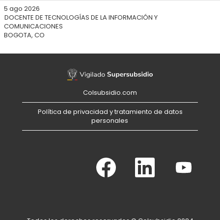
5 ago 2026
DOCENTE DE TECNOLOGÍAS DE LA INFORMACIÓN Y
COMUNICACIONES
BOGOTA, CO
Colsubsidio.com
Política de privacidad y tratamiento de datos
personales
S
S
S
e
e
e
a
a
a
b
b
b
r
r
r
e
e
e
e
e
e
n
n
n
u
u
u
n
n
n