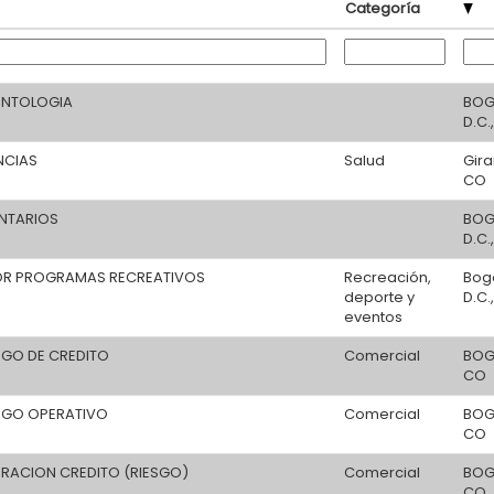
Categoría
ONTOLOGIA
BOG
D.C.
NCIAS
Salud
Gira
CO
ENTARIOS
BOG
D.C.
R PROGRAMAS RECREATIVOS
Recreación,
Bog
deporte y
D.C.
eventos
SGO DE CREDITO
Comercial
BOG
CO
ESGO OPERATIVO
Comercial
BOG
CO
ERACION CREDITO (RIESGO)
Comercial
BOG
CO