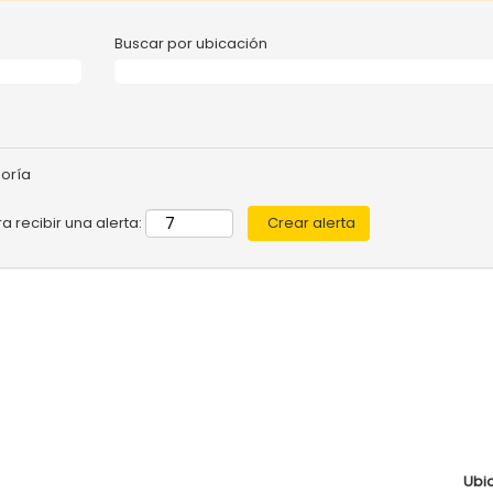
Buscar por ubicación
goría
a recibir una alerta:
Ubi