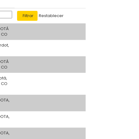
Restablecer
OTÁ
, CO
rdot,
OTÁ
, CO
otá,
, CO
OTA,
OTA,
OTA,