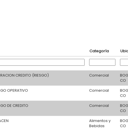
Categoría
Ubi
ERACION CREDITO (RIESGO)
Comercial
BOG
CO
ESGO OPERATIVO
Comercial
BOG
CO
SGO DE CREDITO
Comercial
BOG
CO
MACEN
Alimentos y
BOG
Bebidas
CO