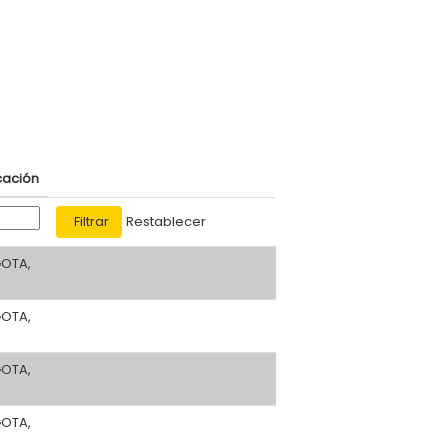
cación
Restablecer
OTA,
OTA,
OTA,
OTA,