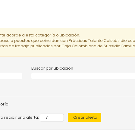
te acorde a esta categoría o ubicación.
ríbase a puestos que coincidan con Prácticas Talento Colsubsidio cu
fertas de trabajo publicadas por Caja Colombiana de Subsidio Familiar 
Buscar por ubicación
goría
a recibir una alerta: