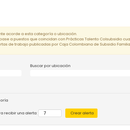
te acorde a esta categoría o ubicación.
ríbase a puestos que coincidan con Prácticas Talento Colsubsidio cu
fertas de trabajo publicadas por Caja Colombiana de Subsidio Familiar 
Buscar por ubicación
goría
a recibir una alerta: