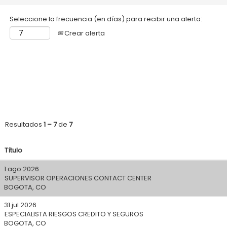
Seleccione la frecuencia (en días) para recibir una alerta:
Crear alerta
Resultados
1 – 7
de
7
Título
1 ago 2026
SUPERVISOR OPERACIONES CONTACT CENTER
BOGOTA, CO
31 jul 2026
ESPECIALISTA RIESGOS CREDITO Y SEGUROS
BOGOTA, CO