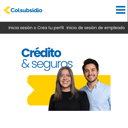
Inicia sesión o Crea tu perfil
Inicio de sesión de empleado
Crédito
y
seguros