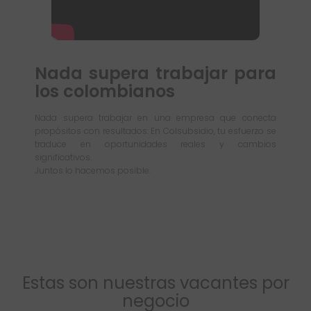
Nada supera trabajar para
los colombianos
Nada supera trabajar en una empresa que conecta
propósitos con resultados: En Colsubsidio, tu esfuerzo se
traduce en oportunidades reales y cambios
significativos.
Juntos lo hacemos posible.
Estas son nuestras vacantes por
negocio