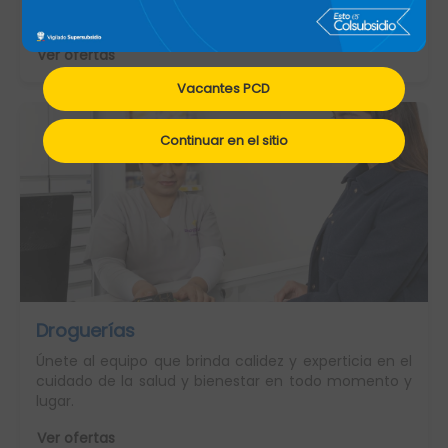
colombianos.
Ver ofertas
Vacantes PCD
Continuar en el sitio
Droguerías
Únete al equipo que brinda calidez y experticia en el
cuidado de la salud y bienestar en todo momento y
lugar.
Ver ofertas