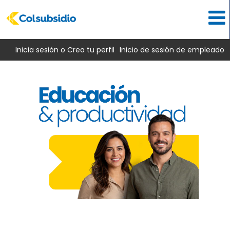
Inicia sesión o Crea tu perfil
Inicio de sesión de empleado
Educación
y
productividad