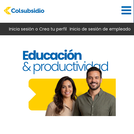
Inicia sesión o Crea tu perfil
Inicio de sesión de empleado
Educación
y
productividad