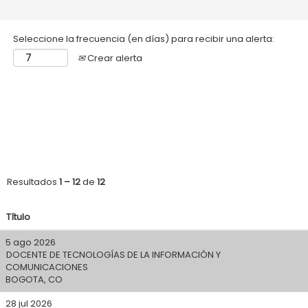
Seleccione la frecuencia (en días) para recibir una alerta:
Crear alerta
Resultados
1 – 12
de
12
Título
5 ago 2026
DOCENTE DE TECNOLOGÍAS DE LA INFORMACIÓN Y
COMUNICACIONES
BOGOTA, CO
28 jul 2026