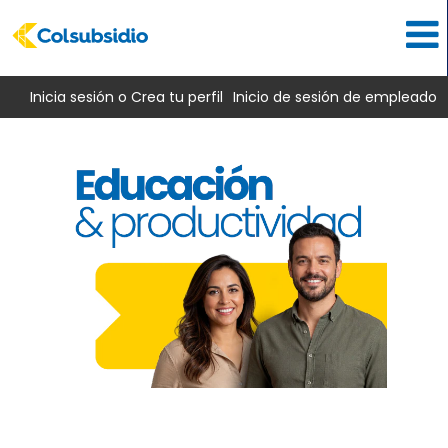
Inicia sesión o Crea tu perfil
Inicio de sesión de empleado
Educación
y
productividad