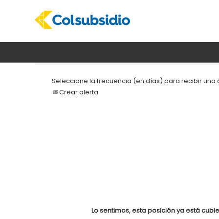
Buscar por palabra clave
Seleccione la frecuencia (en días) para recibir una a
Crear alerta
Lo sentimos, esta posición ya está cubie