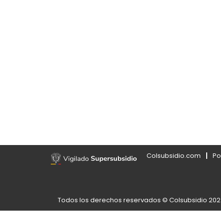
Colsubsidio.com
Po
Todos los derechos reservados © Colsubsidio 20