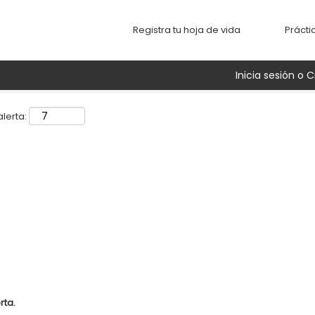
Buscar por ubicación
Registra tu hoja de vida
Prácti
Inicia sesión o C
lerta:
rta.