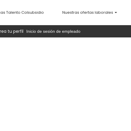
cas Talento Colsubsidio
Nuestras ofertas laborales
rea tu perfil
Inicio de sesión de empleado