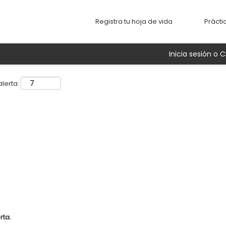
Buscar por ubicación
Registra tu hoja de vida
Prácti
Inicia sesión o C
lerta:
rta.