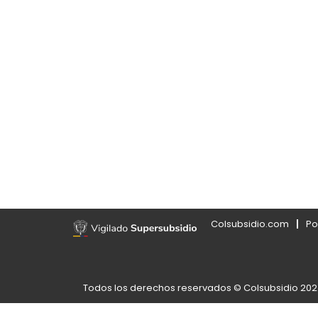
Colsubsidio.com
Po
Todos los derechos reservados © Colsubsidio 20