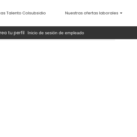
cas Talento Colsubsidio
Nuestras ofertas laborales
rea tu perfil
Inicio de sesión de empleado