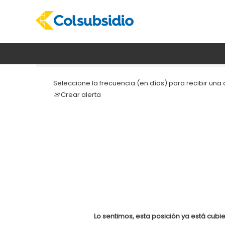
Buscar por palabra clave
Seleccione la frecuencia (en días) para recibir una a
Crear alerta
Lo sentimos, esta posición ya está cubie