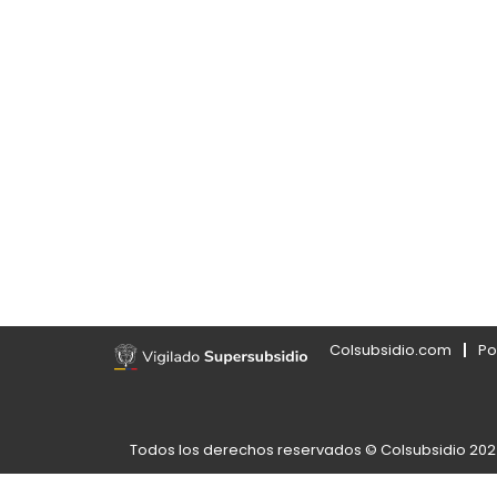
Colsubsidio.com
Po
Todos los derechos reservados © Colsubsidio 20