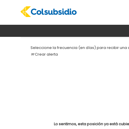
Buscar por palabra clave
Seleccione la frecuencia (en días) para recibir una a
Crear alerta
Lo sentimos, esta posición ya está cubie