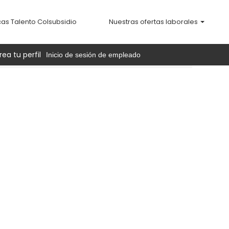
cas Talento Colsubsidio
Nuestras ofertas laborales
rea tu perfil
Inicio de sesión de empleado