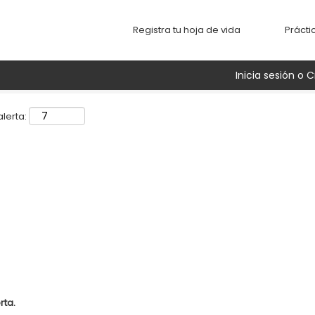
Buscar por ubicación
Registra tu hoja de vida
Prácti
Inicia sesión o C
lerta:
rta.