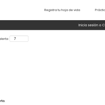
Buscar por ubicación
Registra tu hoja de vida
Prácti
Inicia sesión o C
lerta:
rta.