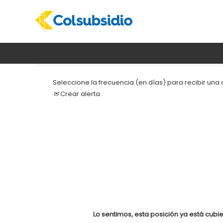
Buscar por palabra clave
Seleccione la frecuencia (en días) para recibir una a
Crear alerta
Lo sentimos, esta posición ya está cubie