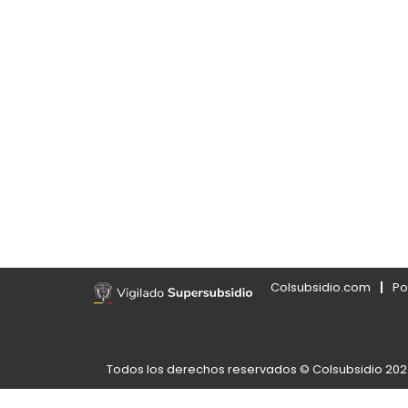
Colsubsidio.com
Po
Todos los derechos reservados © Colsubsidio 20