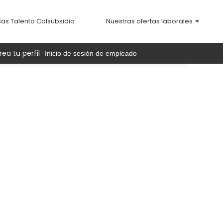
cas Talento Colsubsidio
Nuestras ofertas laborales
rea tu perfil
Inicio de sesión de empleado