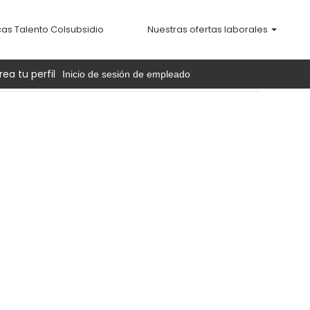
cas Talento Colsubsidio
Nuestras ofertas laborales
rea tu perfil
Inicio de sesión de empleado