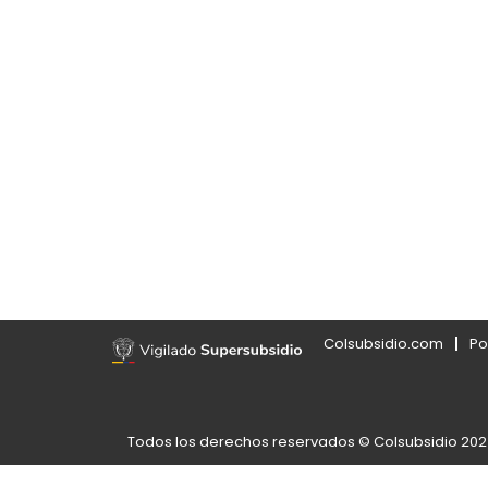
Colsubsidio.com
Po
Todos los derechos reservados © Colsubsidio 20