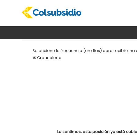
Buscar por palabra clave
Seleccione la frecuencia (en días) para recibir una a
Crear alerta
Lo sentimos, esta posición ya está cubie