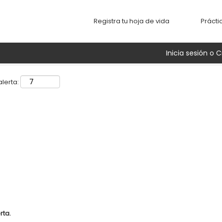
Buscar por ubicación
Registra tu hoja de vida
Prácti
Inicia sesión o C
lerta:
rta.