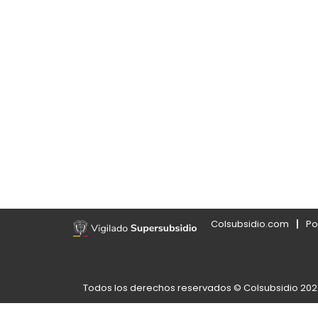
Colsubsidio.com
Po
Todos los derechos reservados © Colsubsidio 20