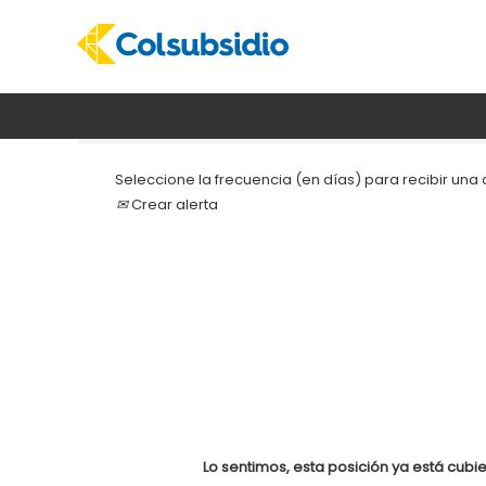
Buscar por palabra clave
Seleccione la frecuencia (en días) para recibir una a
Crear alerta
Lo sentimos, esta posición ya está cubie