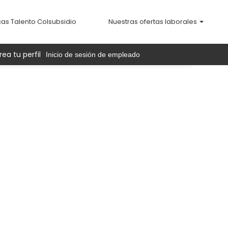
cas Talento Colsubsidio
Nuestras ofertas laborales
rea tu perfil
Inicio de sesión de empleado