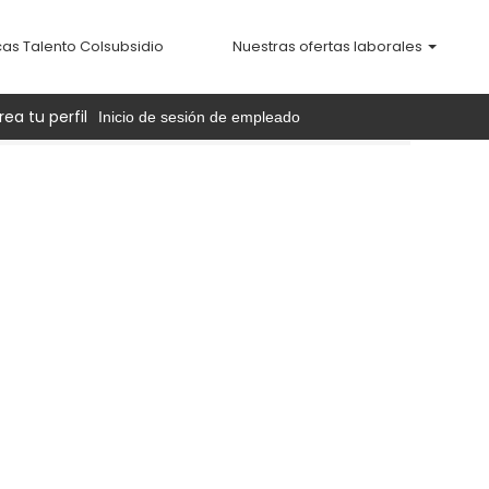
cas Talento Colsubsidio
Nuestras ofertas laborales
rea tu perfil
Inicio de sesión de empleado