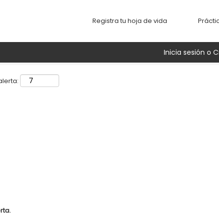
Buscar por ubicación
Registra tu hoja de vida
Prácti
Inicia sesión o C
lerta:
rta.