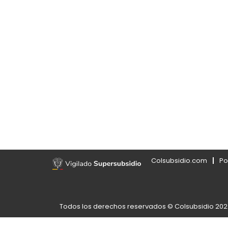
Colsubsidio.com
Po
Todos los derechos reservados © Colsubsidio 20