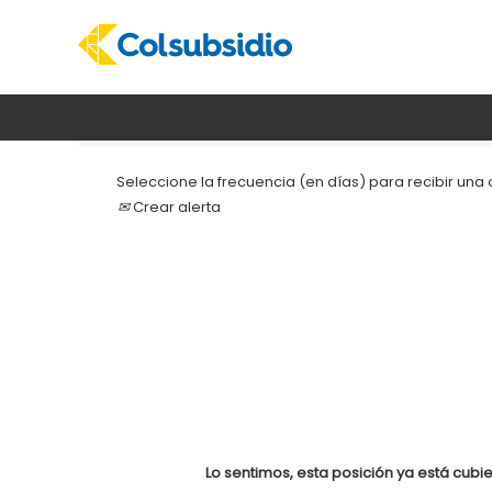
Buscar por palabra clave
Seleccione la frecuencia (en días) para recibir una a
Crear alerta
Lo sentimos, esta posición ya está cubie