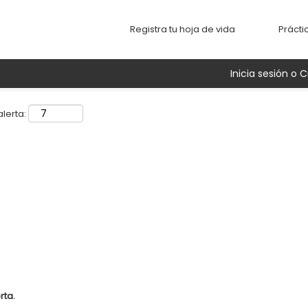
Buscar por ubicación
Registra tu hoja de vida
Prácti
Inicia sesión o C
lerta:
rta.