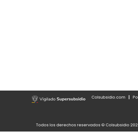
Colsubsidio.com
Po
Todos los derechos reservados © Colsubsidio 20