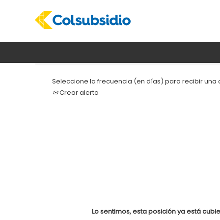
Buscar por palabra clave
Seleccione la frecuencia (en días) para recibir una a
Crear alerta
Lo sentimos, esta posición ya está cubie