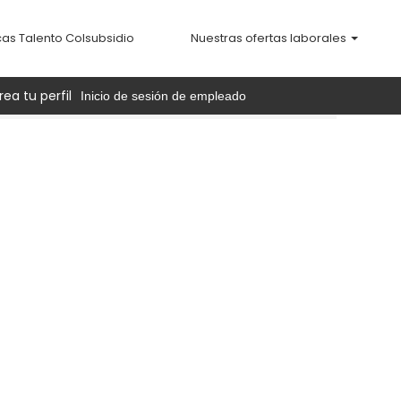
cas Talento Colsubsidio
Nuestras ofertas laborales
rea tu perfil
Inicio de sesión de empleado