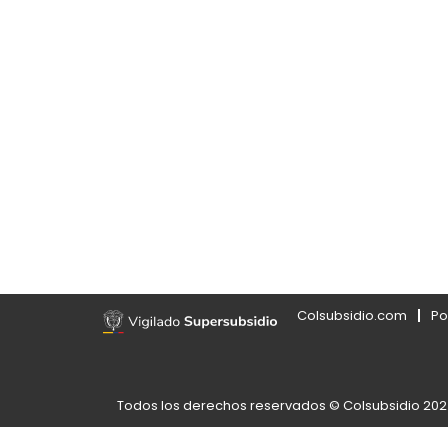
Colsubsidio.com
Po
Todos los derechos reservados © Colsubsidio 20