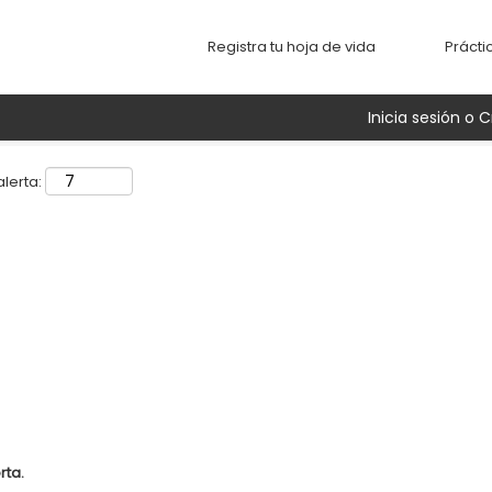
Buscar por ubicación
Registra tu hoja de vida
Prácti
Inicia sesión o C
lerta:
rta.