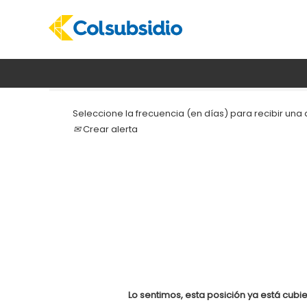
Buscar por palabra clave
Seleccione la frecuencia (en días) para recibir una a
Crear alerta
Lo sentimos, esta posición ya está cubie