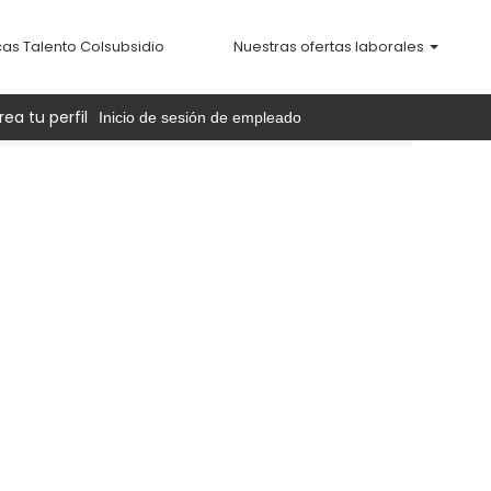
cas Talento Colsubsidio
Nuestras ofertas laborales
rea tu perfil
Inicio de sesión de empleado