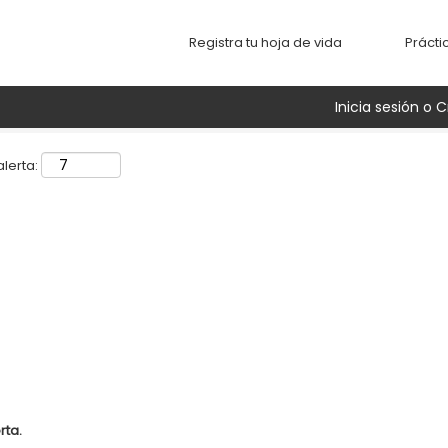
Buscar por ubicación
Registra tu hoja de vida
Prácti
Inicia sesión o C
lerta:
rta.