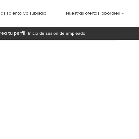
cas Talento Colsubsidio
Nuestras ofertas laborales
rea tu perfil
Inicio de sesión de empleado