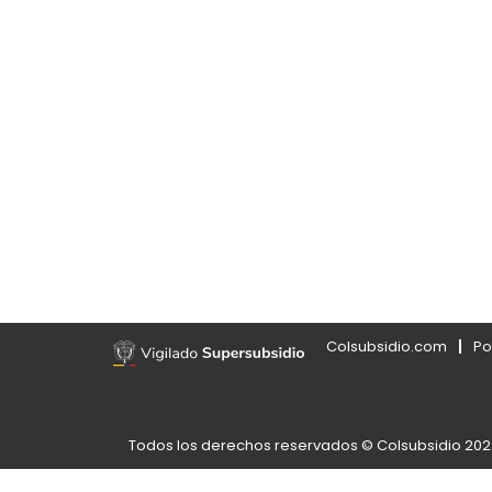
Colsubsidio.com
Po
Todos los derechos reservados © Colsubsidio 20