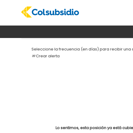
Buscar por palabra clave
Seleccione la frecuencia (en días) para recibir una a
Crear alerta
Lo sentimos, esta posición ya está cubie