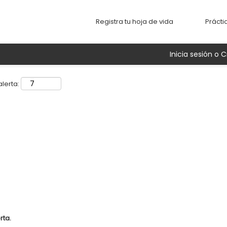
Buscar por ubicación
Registra tu hoja de vida
Prácti
Inicia sesión o C
lerta:
rta.