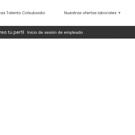
cas Talento Colsubsidio
Nuestras ofertas laborales
rea tu perfil
Inicio de sesión de empleado