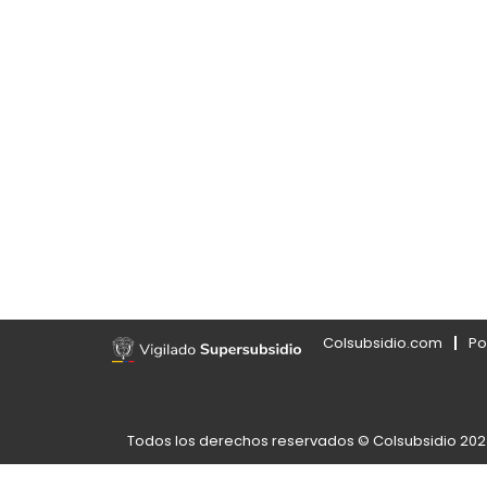
Colsubsidio.com
Po
Todos los derechos reservados © Colsubsidio 20