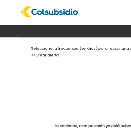
Buscar por palabra clave
Seleccione la frecuencia (en días) para recibir una a
Crear alerta
Lo sentimos, esta posición ya está cubie