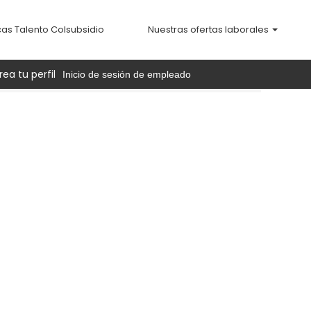
cas Talento Colsubsidio
Nuestras ofertas laborales
rea tu perfil
Inicio de sesión de empleado