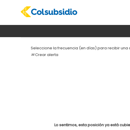
Buscar por palabra clave
Seleccione la frecuencia (en días) para recibir una a
Crear alerta
Lo sentimos, esta posición ya está cubie