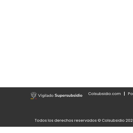
Colsubsidio.com
Po
Todos los derechos reservados © Colsubsidio 20