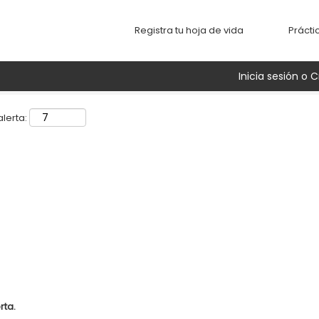
Buscar por ubicación
Registra tu hoja de vida
Prácti
Inicia sesión o C
lerta:
rta.