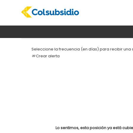
Buscar por palabra clave
Seleccione la frecuencia (en días) para recibir una a
Crear alerta
Lo sentimos, esta posición ya está cubie