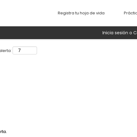
Buscar por ubicación
Registra tu hoja de vida
Prácti
Inicia sesión o C
lerta:
rta.