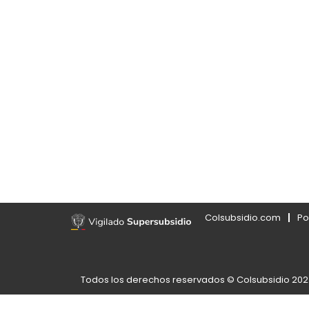
Colsubsidio.com
Po
Todos los derechos reservados © Colsubsidio 20