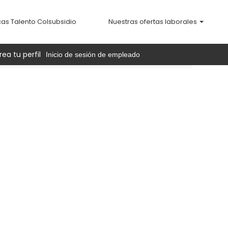
cas Talento Colsubsidio
Nuestras ofertas laborales
rea tu perfil
Inicio de sesión de empleado