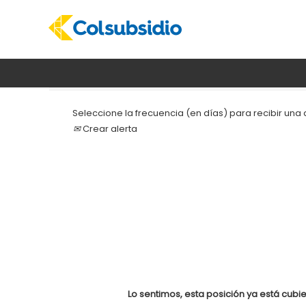
Buscar por palabra clave
Seleccione la frecuencia (en días) para recibir una a
Crear alerta
Lo sentimos, esta posición ya está cubie