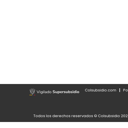
Colsubsidio.com
Po
Todos los derechos reservados © Colsubsidio 20