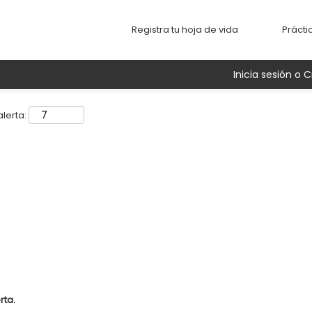
Buscar por ubicación
Registra tu hoja de vida
Prácti
Inicia sesión o C
lerta:
rta.