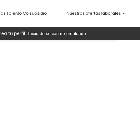
cas Talento Colsubsidio
Nuestras ofertas laborales
rea tu perfil
Inicio de sesión de empleado