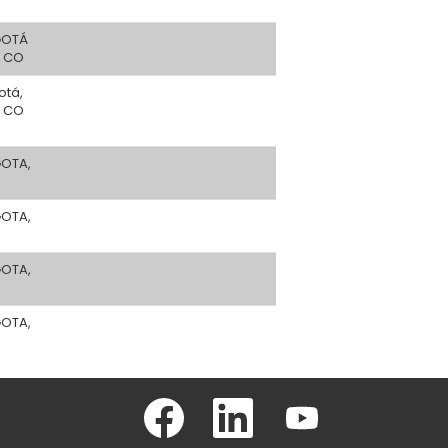
OTÁ
, CO
otá,
, CO
OTA,
OTA,
OTA,
OTA,
S
S
S
e
e
e
a
a
a
b
b
b