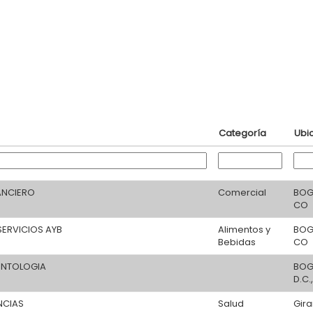
Categoría
Ubi
ANCIERO
Comercial
BOG
CO
SERVICIOS AYB
Alimentos y
BOG
Bebidas
CO
ONTOLOGIA
BOG
D.C.
NCIAS
Salud
Gira