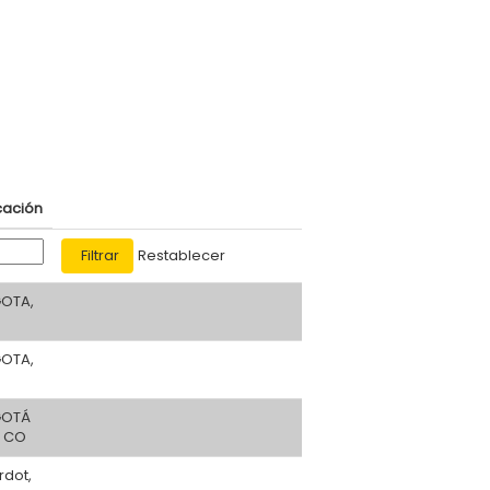
cación
Restablecer
OTA,
OTA,
OTÁ
, CO
rdot,