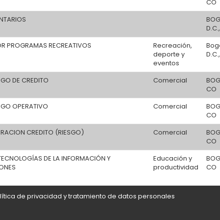
CO
ENTARIOS
BOG
D.C.
R PROGRAMAS RECREATIVOS
Recreación,
Bog
deporte y
D.C.
eventos
SGO DE CREDITO
Comercial
BOG
CO
ESGO OPERATIVO
Comercial
BOG
CO
ERACION CREDITO (RIESGO)
Comercial
BOG
CO
TECNOLOGÍAS DE LA INFORMACIÓN Y
Educación y
BOG
ONES
productividad
CO
lítica de privacidad y tratamiento de datos personales